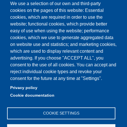
We use a selection of our own and third-party
Online teaching mode
cookies on the pages of this website: Essential
Student secretariat
cookies, which are required in order to use the
website; functional cookies, which provide better
Quality Assurance
easy of use when using the website; performance
cookies, which we use to generate aggregated data
Radio FSC-Unimore
on website use and statistics; and marketing cookies,
which are used to display relevant content and
Partita IVA: 00427620364
advertising. If you choose "ACCEPT ALL", you
Dipartimento di Educazione e Scienze Umane
consent to the use of all cookies. You can accept and
Sede: Viale Timavo 93 - 42121 Reggio nell'Emilia
reject individual cookie types and revoke your
Area Didattica: didattica.desu@unimore.it
consent for the future at any time at "Settings".
Area Amministrativa: amministrazione.desu@unimore.it
Privacy policy
Segreteria: segreteria.educazione@unimore.it
Cookie documentation
Telefono: 0522/523611 (portineria)
COOKIE SETTINGS