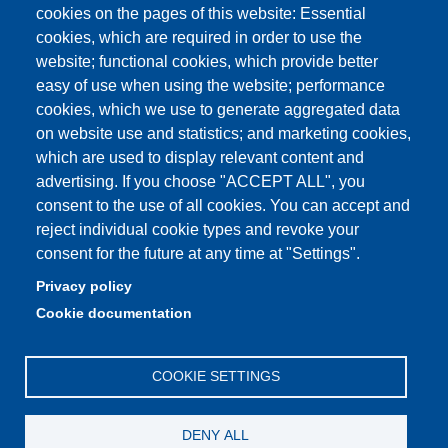
cookies on the pages of this website: Essential
Student secretariat
cookies, which are required in order to use the
website; functional cookies, which provide better
Quality Assurance
easy of use when using the website; performance
cookies, which we use to generate aggregated data
Radio FSC-Unimore
on website use and statistics; and marketing cookies,
which are used to display relevant content and
Partita IVA: 00427620364
advertising. If you choose "ACCEPT ALL", you
Dipartimento di Educazione e Scienze Umane
consent to the use of all cookies. You can accept and
Sede: Viale Timavo 93 - 42121 Reggio nell'Emilia
reject individual cookie types and revoke your
Area Didattica: didattica.desu@unimore.it
consent for the future at any time at "Settings".
Area Amministrativa: amministrazione.desu@unimore.it
Privacy policy
Segreteria: segreteria.educazione@unimore.it
Cookie documentation
Telefono: 0522/523611 (portineria)
COOKIE SETTINGS
DENY ALL