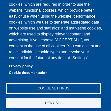
Student secretariat
cookies, which are required in order to use the
website; functional cookies, which provide better
Quality Assurance
easy of use when using the website; performance
cookies, which we use to generate aggregated data
Radio FSC-Unimore
on website use and statistics; and marketing cookies,
which are used to display relevant content and
Partita IVA: 00427620364
advertising. If you choose "ACCEPT ALL", you
Dipartimento di Educazione e Scienze Umane
consent to the use of all cookies. You can accept and
Sede: Viale Timavo 93 - 42121 Reggio nell'Emilia
reject individual cookie types and revoke your
Area Didattica: didattica.desu@unimore.it
consent for the future at any time at "Settings".
Area Amministrativa: amministrazione.desu@unimore.it
Privacy policy
Segreteria: segreteria.educazione@unimore.it
Cookie documentation
Telefono: 0522/523611 (portineria)
COOKIE SETTINGS
DENY ALL