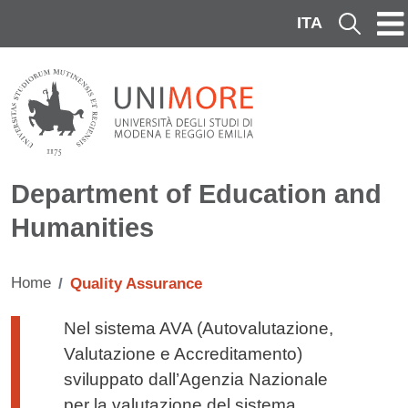
Skip to main content
ITA
Cerca
Department of Education and
Humanities
Home
Quality Assurance
Testo di presentazione
Nel sistema AVA (Autovalutazione,
Valutazione e Accreditamento)
sviluppato dall’Agenzia Nazionale
per la valutazione del sistema