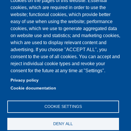
cookies on the pages of this website: Essential
Student secretariat
cookies, which are required in order to use the
website; functional cookies, which provide better
Quality Assurance
easy of use when using the website; performance
cookies, which we use to generate aggregated data
Radio FSC-Unimore
on website use and statistics; and marketing cookies,
which are used to display relevant content and
Partita IVA: 00427620364
advertising. If you choose "ACCEPT ALL", you
Dipartimento di Educazione e Scienze Umane
consent to the use of all cookies. You can accept and
Sede: Viale Timavo 93 - 42121 Reggio nell'Emilia
reject individual cookie types and revoke your
Area Didattica: didattica.desu@unimore.it
consent for the future at any time at "Settings".
Area Amministrativa: amministrazione.desu@unimore.it
Privacy policy
Segreteria: segreteria.educazione@unimore.it
Cookie documentation
Telefono: 0522/523611 (portineria)
COOKIE SETTINGS
DENY ALL