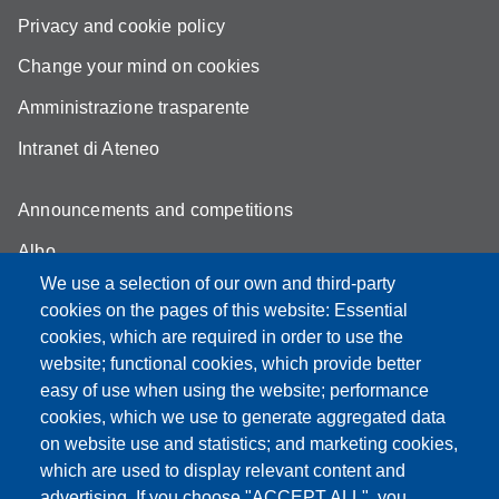
Privacy and cookie policy
Change your mind on cookies
Amministrazione trasparente
Intranet di Ateneo
Announcements and competitions
Albo
We use a selection of our own and third-party
Online teaching mode
cookies on the pages of this website: Essential
Student secretariat
cookies, which are required in order to use the
website; functional cookies, which provide better
Quality Assurance
easy of use when using the website; performance
cookies, which we use to generate aggregated data
Radio FSC-Unimore
on website use and statistics; and marketing cookies,
which are used to display relevant content and
Partita IVA: 00427620364
advertising. If you choose "ACCEPT ALL", you