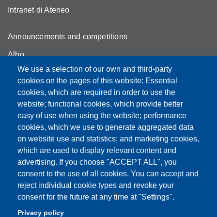
Intranet di Ateneo
Announcements and competitions
Albo
We use a selection of our own and third-party
Online teaching mode
cookies on the pages of this website: Essential
Student secretariat
cookies, which are required in order to use the
website; functional cookies, which provide better
Quality Assurance
easy of use when using the website; performance
cookies, which we use to generate aggregated data
Radio FSC-Unimore
on website use and statistics; and marketing cookies,
which are used to display relevant content and
Partita IVA: 00427620364
advertising. If you choose "ACCEPT ALL", you
Dipartimento di Educazione e Scienze Umane
consent to the use of all cookies. You can accept and
Sede: Viale Timavo 93 - 42121 Reggio nell'Emilia
reject individual cookie types and revoke your
Area Didattica: didattica.desu@unimore.it
consent for the future at any time at "Settings".
Area Amministrativa: amministrazione.desu@unimore.it
Privacy policy
Segreteria: segreteria.educazione@unimore.it