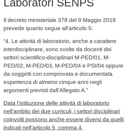
Laboratori SENPS
Contenuto
Il decreto ministeriale 378 del 9 Maggio 2018
prevede quanto segue all’articolo 5:
“4. Le attività di laboratorio, anche a carattere
interdisciplinare, sono svolte da docenti dei
settori scientifico-disciplinari M-PED/01, M-
PED/02, M-PED/03, M-PED/04 e PSI/04 oppure
da soggetti con comprovata e documentata
esperienza di almeno cinque anni negli
argomenti previsti dall’Allegato A."
Data l’istituzione delle attività di laboratorio
nell’ambito dei due curriculi, i settori disciplinari
coinvolti possono anche essere diversi da quelli
indicati nell’articolo 5, comma 4,