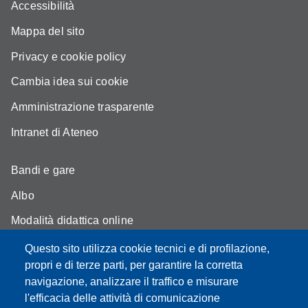
Accessibilità
Mappa del sito
Privacy e cookie policy
Cambia idea sui cookie
Amministrazione trasparente
Intranet di Ateneo
Bandi e gare
Albo
Modalità didattica online
Segreteria studenti
Questo sito utilizza cookie tecnici e di profilazione,
propri e di terze parti, per garantire la corretta
Assicurazione qualità
navigazione, analizzare il traffico e misurare
l'efficacia delle attività di comunicazione
Radio FSC-Unimore