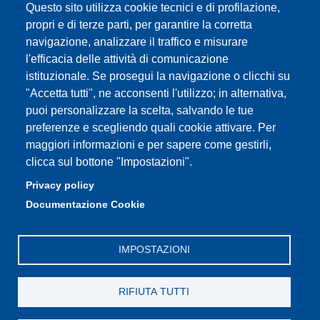
Segreteria studenti
Questo sito utilizza cookie tecnici e di profilazione,
propri e di terze parti, per garantire la corretta
Assicurazione qualità
navigazione, analizzare il traffico e misurare
l'efficacia delle attività di comunicazione
Radio FSC-Unimore
istituzionale. Se prosegui la navigazione o clicchi su
"Accetta tutti", ne acconsenti l'utilizzo; in alternativa,
Partita IVA: 00427620364
puoi personalizzare la scelta, salvando le tue
Dipartimento di Educazione e Scienze Umane
preferenze e scegliendo quali cookie attivare. Per
Sede: Viale Timavo 93 - 42121 Reggio nell'Emilia
maggiori informazioni e per sapere come gestirli,
Area Didattica: didattica.desu@unimore.it
clicca sul bottone "Impostazioni".
Area Amministrativa: amministrazione.desu@unimore.it
Privacy policy
Segreteria: segreteria.educazione@unimore.it
Documentazione Cookie
Telefono: 0522/523611 (portineria)
IMPOSTAZIONI
RIFIUTA TUTTI