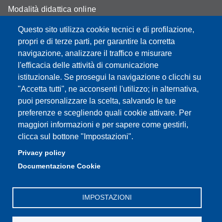
Modalità didattica online
Segreteria studenti
Questo sito utilizza cookie tecnici e di profilazione,
propri e di terze parti, per garantire la corretta
Assicurazione qualità
navigazione, analizzare il traffico e misurare
l'efficacia delle attività di comunicazione
Radio FSC-Unimore
istituzionale. Se prosegui la navigazione o clicchi su
"Accetta tutti", ne acconsenti l'utilizzo; in alternativa,
Partita IVA: 00427620364
puoi personalizzare la scelta, salvando le tue
Dipartimento di Educazione e Scienze Umane
preferenze e scegliendo quali cookie attivare. Per
Sede: Viale Timavo 93 - 42121 Reggio nell'Emilia
maggiori informazioni e per sapere come gestirli,
Area Didattica: didattica.desu@unimore.it
clicca sul bottone "Impostazioni".
Area Amministrativa: amministrazione.desu@unimore.it
Privacy policy
Segreteria: segreteria.educazione@unimore.it
Documentazione Cookie
Telefono: 0522/523611 (portineria)
IMPOSTAZIONI