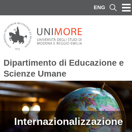
Salta al contenuto principale
ENG
Cerca
Dipartimento di Educazione e
Scienze Umane
Immagine
Internazionalizzazione