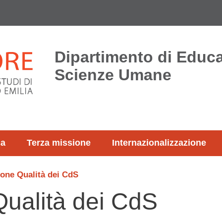
Dipartimento di Educ
Scienze Umane
ca
Terza missione
Internazionalizzazione
one Qualità dei CdS
Qualità dei CdS