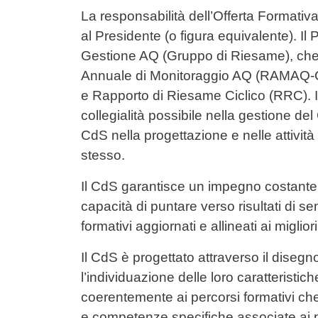
Contenuto
La responsabilità dell’Offerta Formativ
al Presidente (o figura equivalente). Il
Gestione AQ (Gruppo di Riesame), che 
Annuale di Monitoraggio AQ (RAMAQ-C
e Rapporto di Riesame Ciclico (RRC). I
collegialità possibile nella gestione del
CdS nella progettazione e nelle attivit
stesso.
Il CdS garantisce un impegno costante 
capacità di puntare verso risultati di s
formativi aggiornati e allineati ai miglio
Il CdS è progettato attraverso il disegno
l’individuazione delle loro caratteristich
coerentemente ai percorsi formativi c
e competenze specifiche associate ai pro