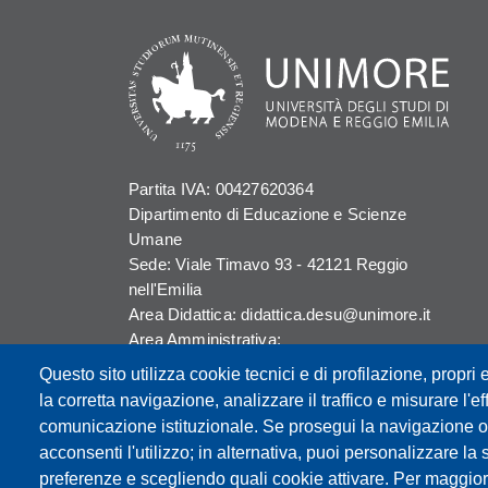
Partita IVA: 00427620364
Dipartimento di Educazione e Scienze
Umane
Sede: Viale Timavo 93 - 42121 Reggio
nell'Emilia
Area Didattica: didattica.desu@unimore.it
Area Amministrativa:
amministrazione.desu@unimore.it
Questo sito utilizza cookie tecnici e di profilazione, propri e
Segreteria:
la corretta navigazione, analizzare il traffico e misurare l'eff
segreteria.educazione@unimore.it
comunicazione istituzionale. Se prosegui la navigazione o c
Telefono: 0522/523611 (portineria)
acconsenti l'utilizzo; in alternativa, puoi personalizzare la 
preferenze e scegliendo quali cookie attivare. Per maggior