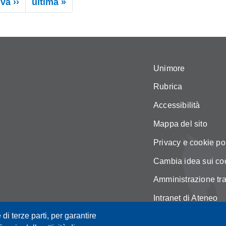
Pagina successiva
Ultima pagina
va ››
ultima »
Unimore
Rubrica
Accessibilità
Mappa del sito
Privacy e cookie po
Cambia idea sui co
Amministrazione tr
Intranet di Ateneo
 di terze parti, per garantire