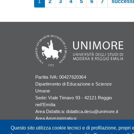
1
2
3
4
5
6
7
successi
Partita IVA: 00427620364
Dipartimento di Educazione e Scienze
Umane
Sede: Viale Timavo 93 - 42121 Reggio
nell'Emilia
Area Didattica: didattica.desu@unimore.it
Area Amministrativa:
amministrazione.desu@unimore.it
Questo sito utilizza cookie tecnici e di profilazione, propri e
Segreteria: