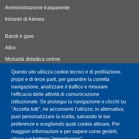
Amministrazione trasparente
Intranet di Ateneo
Bandi e gare
Albo
Modalità didattica online
Segreteria studenti
Questo sito utilizza cookie tecnici e di profilazione,
propri e di terze parti, per garantire la corretta
Assicurazione qualità
navigazione, analizzare il traffico e misurare
l'efficacia delle attività di comunicazione
Radio FSC-Unimore
istituzionale. Se prosegui la navigazione o clicchi su
"Accetta tutti", ne acconsenti l'utilizzo; in alternativa,
Partita IVA: 00427620364
puoi personalizzare la scelta, salvando le tue
Dipartimento di Educazione e Scienze Umane
preferenze e scegliendo quali cookie attivare. Per
Sede: Viale Timavo 93 - 42121 Reggio nell'Emilia
maggiori informazioni e per sapere come gestirli,
Area Didattica: didattica.desu@unimore.it
clicca sul bottone "Impostazioni".