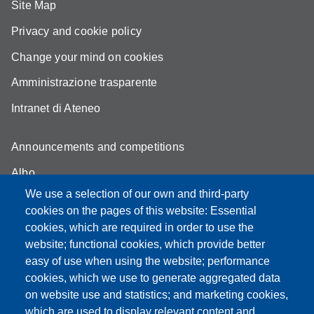
Site Map
Privacy and cookie policy
Change your mind on cookies
Amministrazione trasparente
Intranet di Ateneo
Announcements and competitions
Albo
We use a selection of our own and third-party
Online teaching mode
cookies on the pages of this website: Essential
Student secretariat
cookies, which are required in order to use the
website; functional cookies, which provide better
Quality Assurance
easy of use when using the website; performance
cookies, which we use to generate aggregated data
Radio FSC-Unimore
on website use and statistics; and marketing cookies,
which are used to display relevant content and